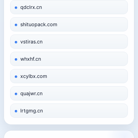
qdclrx.cn
shituopack.com
vstiras.cn
whxhf.cn
xcylbx.com
quajwr.cn
lrtgmg.cn