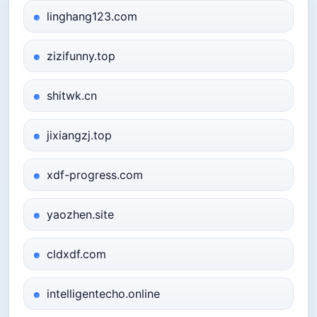
linghang123.com
zizifunny.top
shitwk.cn
jixiangzj.top
xdf-progress.com
yaozhen.site
cldxdf.com
intelligentecho.online