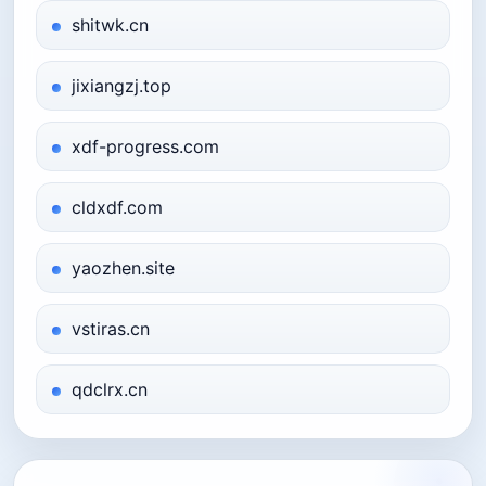
shitwk.cn
jixiangzj.top
xdf-progress.com
cldxdf.com
yaozhen.site
vstiras.cn
qdclrx.cn