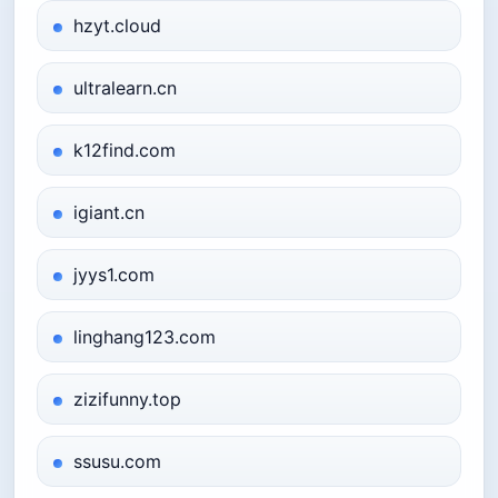
hzyt.cloud
ultralearn.cn
k12find.com
igiant.cn
jyys1.com
linghang123.com
zizifunny.top
ssusu.com