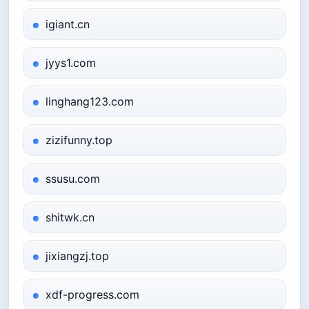
igiant.cn
jyys1.com
linghang123.com
zizifunny.top
ssusu.com
shitwk.cn
jixiangzj.top
xdf-progress.com