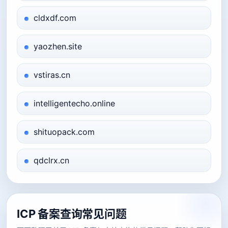
cldxdf.com
yaozhen.site
vstiras.cn
intelligentecho.online
shituopack.com
qdclrx.cn
ICP 备案查询常见问题