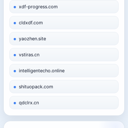
xdf-progress.com
cldxdf.com
yaozhen.site
vstiras.cn
intelligentecho.online
shituopack.com
qdclrx.cn