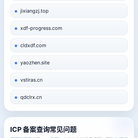
jixiangzj.top
xdf-progress.com
cldxdf.com
yaozhen.site
vstiras.cn
qdclrx.cn
ICP 备案查询常见问题