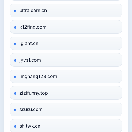
ultralearn.cn
k12find.com
igiant.cn
jyys1.com
linghang123.com
zizifunny.top
ssusu.com
shitwk.cn