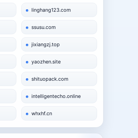
linghang123.com
ssusu.com
jixiangzj.top
yaozhen.site
shituopack.com
intelligentecho.online
whxhf.cn