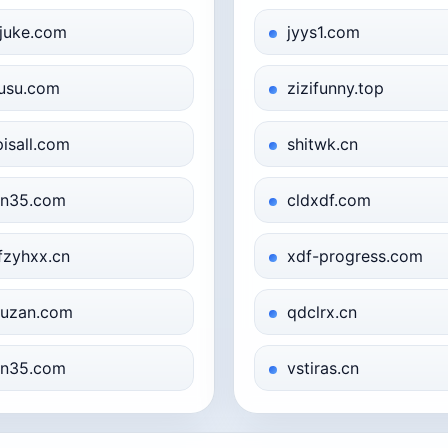
juke.com
jyys1.com
usu.com
zizifunny.top
pisall.com
shitwk.cn
n35.com
cldxdf.com
fzyhxx.cn
xdf-progress.com
uzan.com
qdclrx.cn
n35.com
vstiras.cn