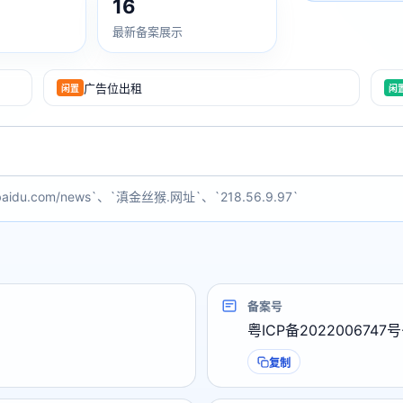
16
最新备案展示
广告位出租
闲置
闲
baidu.com/news`、`滇金丝猴.网址`、`218.56.9.97`
备案号
粤ICP备2022006747号
复制