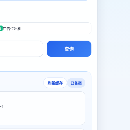
广告位出租
置
查询
已备案
刷新缓存
-1