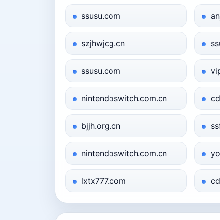
ssusu.com
an
szjhwjcg.cn
ss
ssusu.com
vi
nintendoswitch.com.cn
cd
bjjh.org.cn
ss
nintendoswitch.com.cn
yo
lxtx777.com
cd