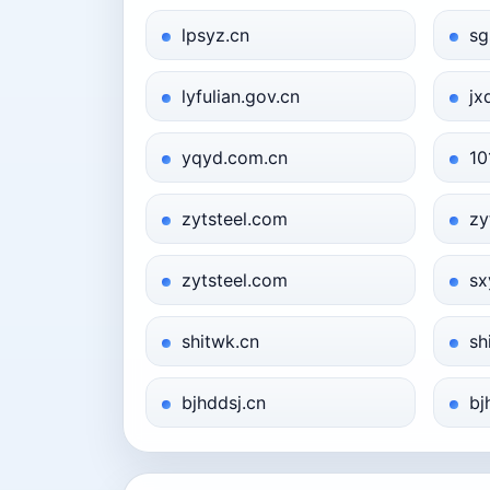
lpsyz.cn
sg
lyfulian.gov.cn
jx
yqyd.com.cn
10
zytsteel.com
zy
zytsteel.com
sx
shitwk.cn
sh
bjhddsj.cn
bj