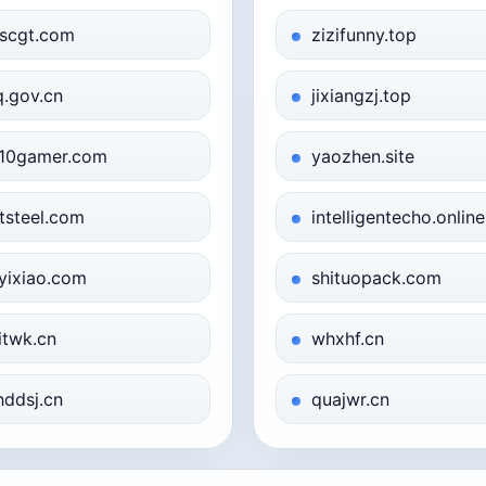
scgt.com
zizifunny.top
q.gov.cn
jixiangzj.top
10gamer.com
yaozhen.site
tsteel.com
intelligentecho.online
yixiao.com
shituopack.com
itwk.cn
whxhf.cn
hddsj.cn
quajwr.cn