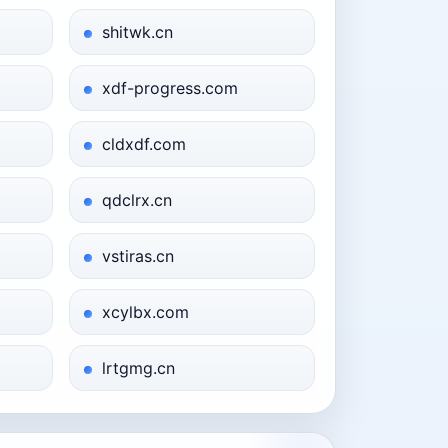
shitwk.cn
xdf-progress.com
cldxdf.com
qdclrx.cn
vstiras.cn
xcylbx.com
lrtgmg.cn