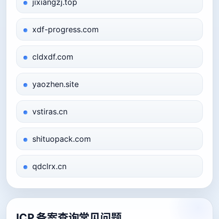
jixiangzj.top
xdf-progress.com
cldxdf.com
yaozhen.site
vstiras.cn
shituopack.com
qdclrx.cn
ICP 备案查询常见问题