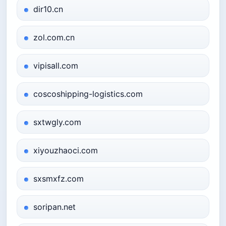
dir10.cn
zol.com.cn
vipisall.com
coscoshipping-logistics.com
sxtwgly.com
xiyouzhaoci.com
sxsmxfz.com
soripan.net