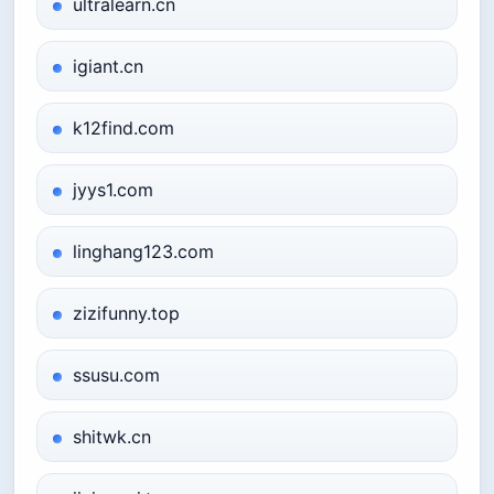
ultralearn.cn
igiant.cn
k12find.com
jyys1.com
linghang123.com
zizifunny.top
ssusu.com
shitwk.cn