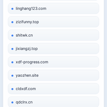
linghang123.com
zizifunny.top
shitwk.cn
jixiangzj.top
xdf-progress.com
yaozhen.site
cldxdf.com
qdclrx.cn