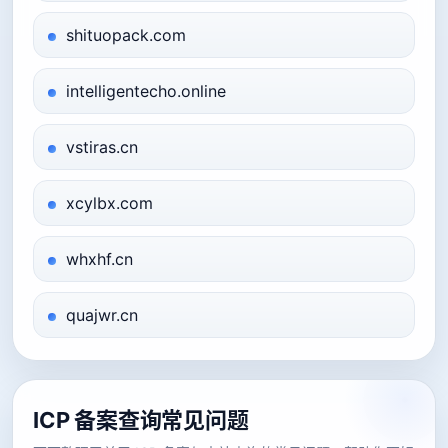
shituopack.com
intelligentecho.online
vstiras.cn
xcylbx.com
whxhf.cn
quajwr.cn
ICP 备案查询常见问题