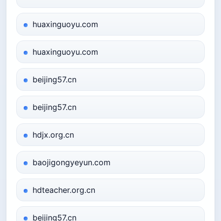
huaxinguoyu.com
huaxinguoyu.com
beijing57.cn
beijing57.cn
hdjx.org.cn
baojigongyeyun.com
hdteacher.org.cn
beijing57.cn