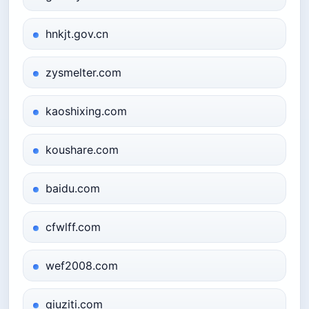
hnkjt.gov.cn
zysmelter.com
kaoshixing.com
koushare.com
baidu.com
cfwlff.com
wef2008.com
qiuziti.com