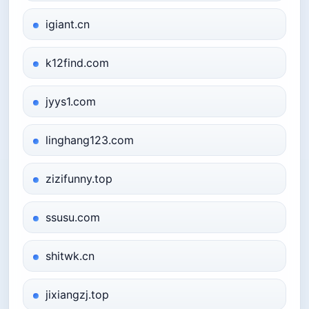
igiant.cn
k12find.com
jyys1.com
linghang123.com
zizifunny.top
ssusu.com
shitwk.cn
jixiangzj.top