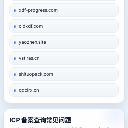
xdf-progress.com
cldxdf.com
yaozhen.site
vstiras.cn
shituopack.com
qdclrx.cn
ICP 备案查询常见问题