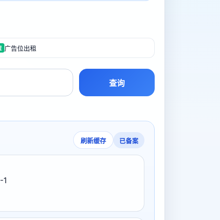
广告位出租
置
查询
已备案
刷新缓存
-1