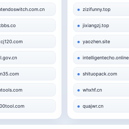
ntendoswitch.com.cn
zizifunny.top
bbs.co
jixiangzj.top
zcj120.com
yaozhen.site
ql.gov.cn
intelligentecho.online
n35.com
shituopack.com
tools.com
whxhf.cn
00tool.com
quajwr.cn