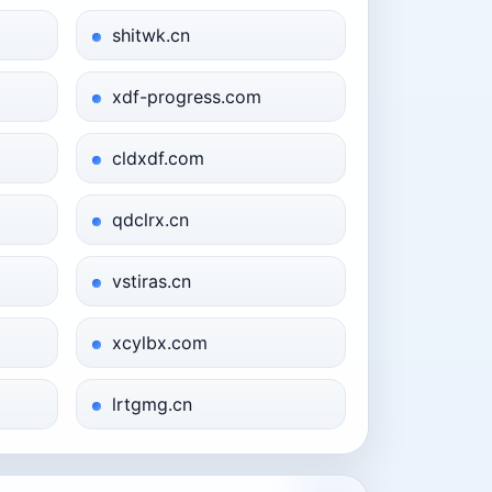
shitwk.cn
xdf-progress.com
cldxdf.com
qdclrx.cn
vstiras.cn
xcylbx.com
lrtgmg.cn