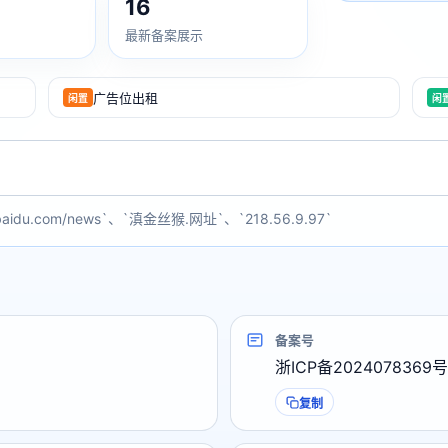
16
最新备案展示
广告位出租
闲置
闲
baidu.com/news`、`滇金丝猴.网址`、`218.56.9.97`
备案号
浙ICP备2024078369号
复制