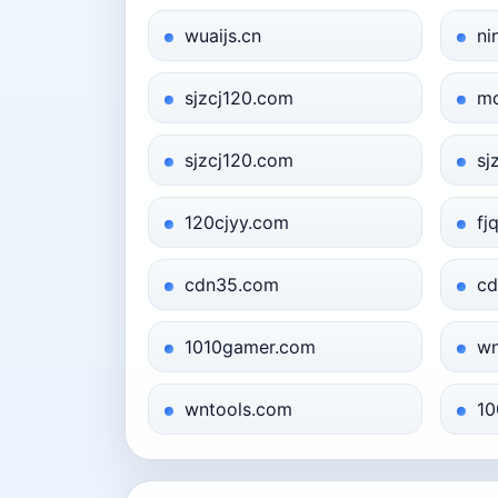
wuaijs.cn
ni
sjzcj120.com
mc
sjzcj120.com
sj
120cjyy.com
fj
cdn35.com
cd
1010gamer.com
wn
wntools.com
10