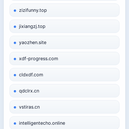
zizifunny.top
jixiangzj.top
yaozhen.site
xdf-progress.com
cldxdf.com
qdclrx.cn
vstiras.cn
intelligentecho.online