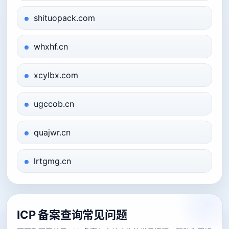
shituopack.com
whxhf.cn
xcylbx.com
ugccob.cn
quajwr.cn
lrtgmg.cn
ICP 备案查询常见问题