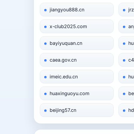
jiangyou888.cn
jr
x-club2025.com
an
bayiyuquan.cn
hu
caea.gov.cn
c4
imeic.edu.cn
hu
huaxinguoyu.com
be
beijing57.cn
hd