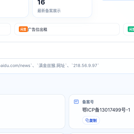
16
最新备案展示
广告位出租
闲置
闲
baidu.com/news`、`滇金丝猴.网址`、`218.56.9.97`
备案号
鄂ICP备13017499号-1
复制