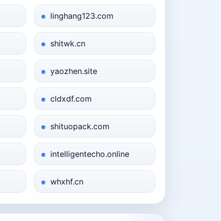
linghang123.com
shitwk.cn
yaozhen.site
cldxdf.com
shituopack.com
intelligentecho.online
whxhf.cn