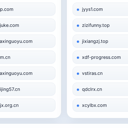
zp.com
jyys1.com
juke.com
zizifunny.top
axinguoyu.com
jixiangzj.top
m.cn
xdf-progress.com
axinguoyu.com
vstiras.cn
ijing57.cn
qdclrx.cn
jx.org.cn
xcylbx.com