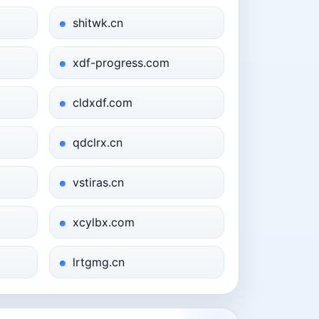
shitwk.cn
xdf-progress.com
cldxdf.com
qdclrx.cn
vstiras.cn
xcylbx.com
lrtgmg.cn