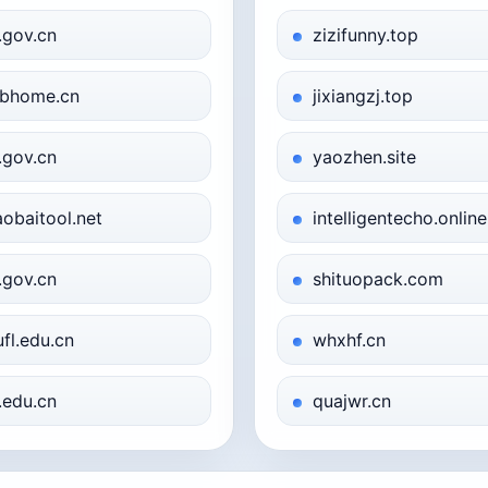
j.gov.cn
zizifunny.top
bhome.cn
jixiangzj.top
j.gov.cn
yaozhen.site
aobaitool.net
intelligentecho.online
j.gov.cn
shituopack.com
ufl.edu.cn
whxhf.cn
u.edu.cn
quajwr.cn