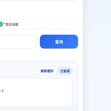
广告位出租
置
查询
已备案
刷新缓存
-1