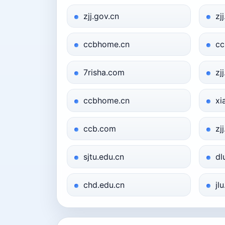
zjj.gov.cn
zj
ccbhome.cn
cc
7risha.com
zj
ccbhome.cn
xi
ccb.com
zj
sjtu.edu.cn
dl
chd.edu.cn
jl