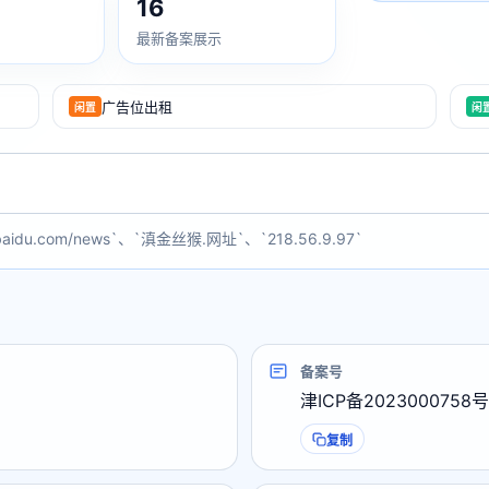
16
最新备案展示
广告位出租
闲置
闲
baidu.com/news`、`滇金丝猴.网址`、`218.56.9.97`
备案号
津ICP备2023000758号
复制