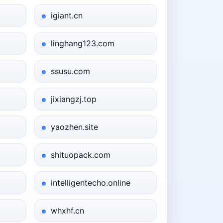
igiant.cn
linghang123.com
ssusu.com
jixiangzj.top
yaozhen.site
shituopack.com
intelligentecho.online
whxhf.cn