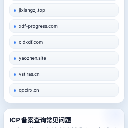
jixiangzj.top
xdf-progress.com
cldxdf.com
yaozhen.site
vstiras.cn
qdclrx.cn
ICP 备案查询常见问题