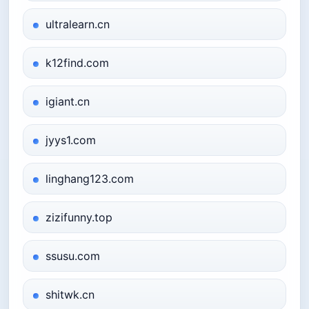
ultralearn.cn
k12find.com
igiant.cn
jyys1.com
linghang123.com
zizifunny.top
ssusu.com
shitwk.cn