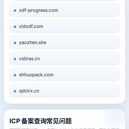
xdf-progress.com
cldxdf.com
yaozhen.site
vstiras.cn
shituopack.com
qdclrx.cn
ICP 备案查询常见问题