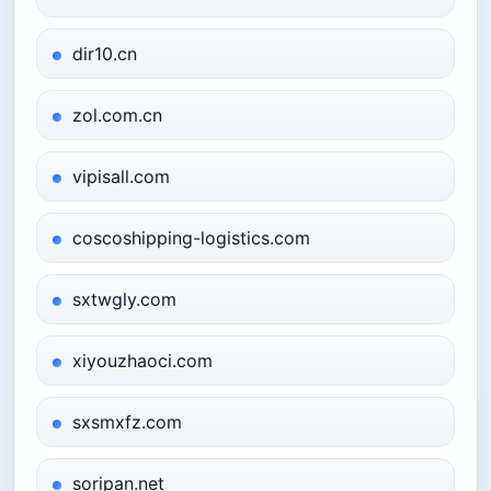
dir10.cn
zol.com.cn
vipisall.com
coscoshipping-logistics.com
sxtwgly.com
xiyouzhaoci.com
sxsmxfz.com
soripan.net