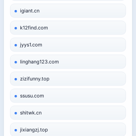
igiant.cn
k12find.com
jyys1.com
linghang123.com
zizifunny.top
ssusu.com
shitwk.cn
jixiangzj.top