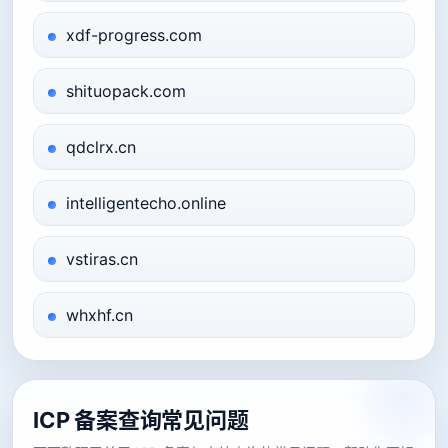
xdf-progress.com
shituopack.com
qdclrx.cn
intelligentecho.online
vstiras.cn
whxhf.cn
ICP 备案查询常见问题