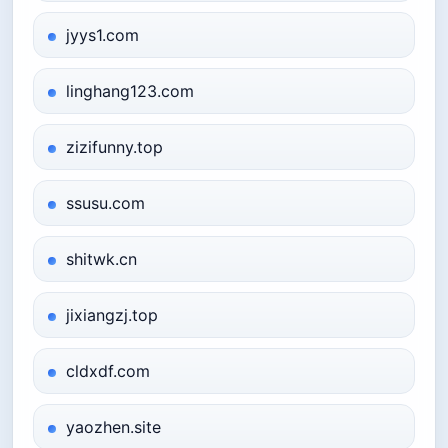
jyys1.com
linghang123.com
zizifunny.top
ssusu.com
shitwk.cn
jixiangzj.top
cldxdf.com
yaozhen.site