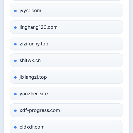
jyys1.com
linghang123.com
zizifunny.top
shitwk.cn
jixiangzj.top
yaozhen.site
xdf-progress.com
cldxdf.com