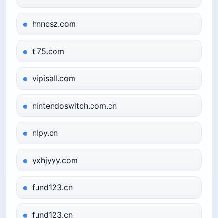
hnncsz.com
ti75.com
vipisall.com
nintendoswitch.com.cn
nlpy.cn
yxhjyyy.com
fund123.cn
fund123.cn