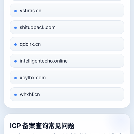
vstiras.cn
shituopack.com
qdclrx.cn
intelligentecho.online
xcylbx.com
whxhf.cn
ICP 备案查询常见问题