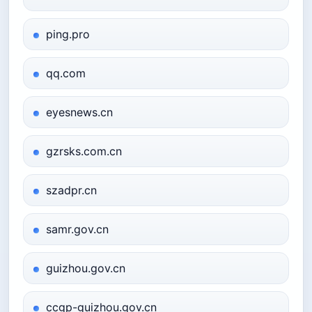
ping.pro
qq.com
eyesnews.cn
gzrsks.com.cn
szadpr.cn
samr.gov.cn
guizhou.gov.cn
ccgp-guizhou.gov.cn