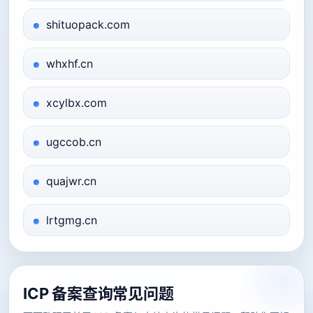
shituopack.com
whxhf.cn
xcylbx.com
ugccob.cn
quajwr.cn
lrtgmg.cn
ICP 备案查询常见问题