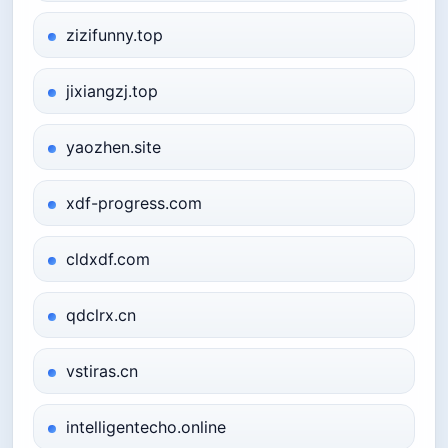
zizifunny.top
jixiangzj.top
yaozhen.site
xdf-progress.com
cldxdf.com
qdclrx.cn
vstiras.cn
intelligentecho.online