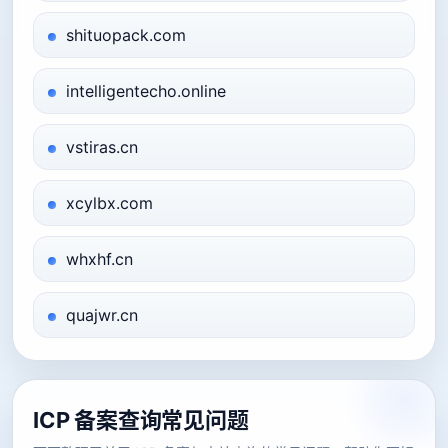
shituopack.com
intelligentecho.online
vstiras.cn
xcylbx.com
whxhf.cn
quajwr.cn
ICP 备案查询常见问题