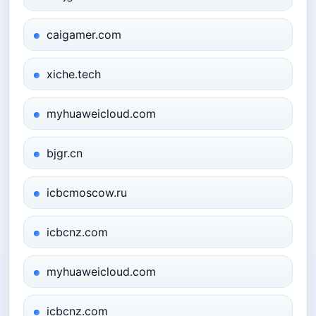
caigamer.com
xiche.tech
myhuaweicloud.com
bjgr.cn
icbcmoscow.ru
icbcnz.com
myhuaweicloud.com
icbcnz.com