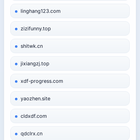
linghang123.com
zizifunny.top
shitwk.cn
jixiangzj.top
xdf-progress.com
yaozhen.site
cldxdf.com
qdclrx.cn