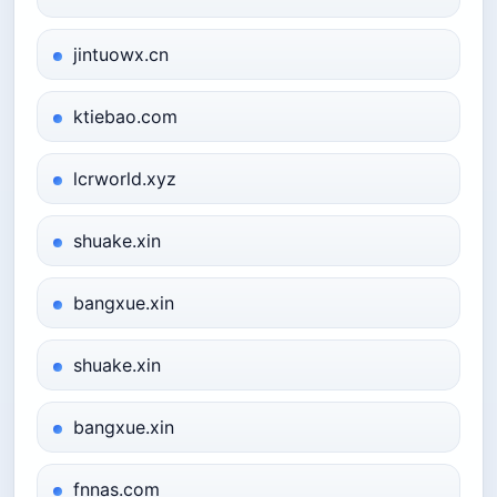
jintuowx.cn
ktiebao.com
lcrworld.xyz
shuake.xin
bangxue.xin
shuake.xin
bangxue.xin
fnnas.com