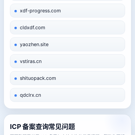
xdf-progress.com
cldxdf.com
yaozhen.site
vstiras.cn
shituopack.com
qdclrx.cn
ICP 备案查询常见问题