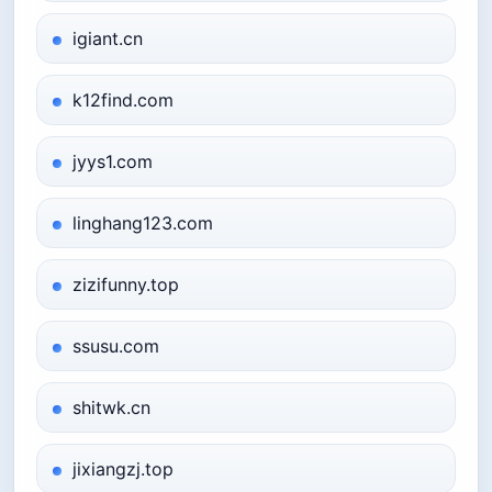
igiant.cn
k12find.com
jyys1.com
linghang123.com
zizifunny.top
ssusu.com
shitwk.cn
jixiangzj.top