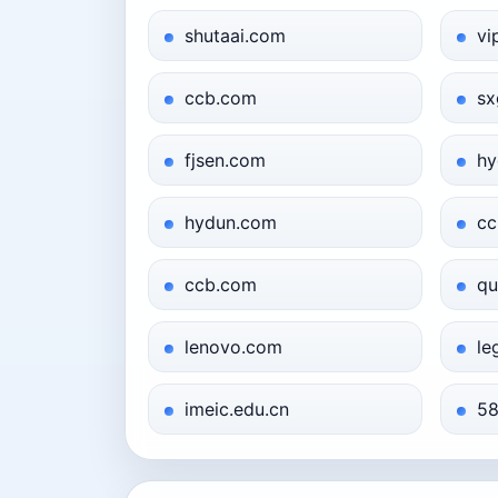
shutaai.com
vi
ccb.com
sx
fjsen.com
hy
hydun.com
cc
ccb.com
qu
lenovo.com
le
imeic.edu.cn
58