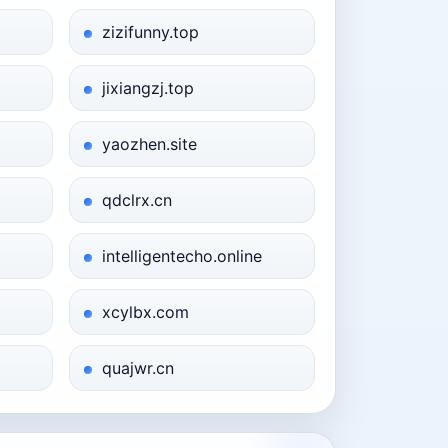
zizifunny.top
jixiangzj.top
yaozhen.site
qdclrx.cn
intelligentecho.online
xcylbx.com
quajwr.cn