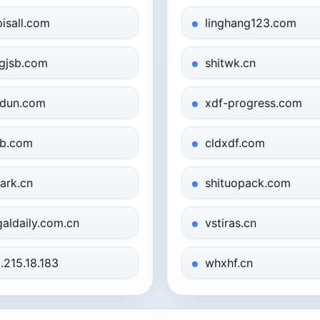
pisall.com
linghang123.com
gjsb.com
shitwk.cn
dun.com
xdf-progress.com
b.com
cldxdf.com
ark.cn
shituopack.com
galdaily.com.cn
vstiras.cn
.215.18.183
whxhf.cn