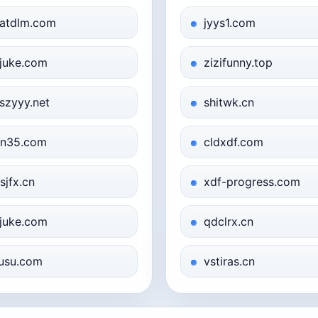
atdlm.com
jyys1.com
juke.com
zizifunny.top
szyyy.net
shitwk.cn
n35.com
cldxdf.com
sjfx.cn
xdf-progress.com
juke.com
qdclrx.cn
usu.com
vstiras.cn