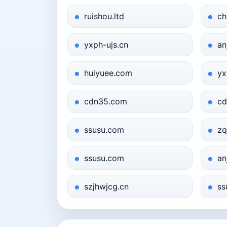
ruishou.ltd
ch
yxph-ujs.cn
an
huiyuee.com
yx
cdn35.com
cd
ssusu.com
zq
ssusu.com
an
szjhwjcg.cn
ss