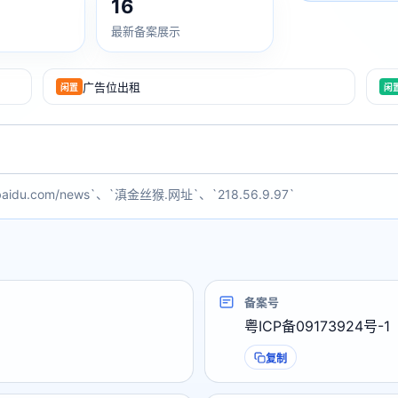
16
最新备案展示
广告位出租
闲置
闲
baidu.com/news`、`滇金丝猴.网址`、`218.56.9.97`
备案号
粤ICP备09173924号-1
复制