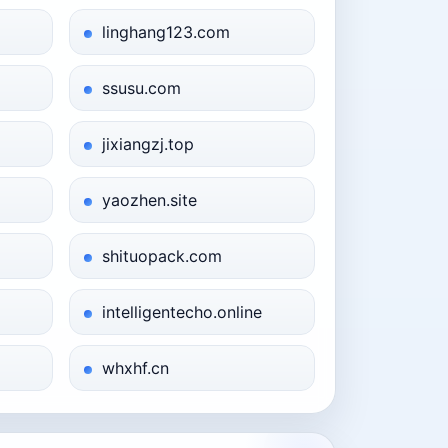
linghang123.com
ssusu.com
jixiangzj.top
yaozhen.site
shituopack.com
intelligentecho.online
whxhf.cn