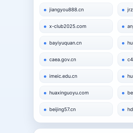
jiangyou888.cn
jr
x-club2025.com
an
bayiyuquan.cn
hu
caea.gov.cn
c4
imeic.edu.cn
hu
huaxinguoyu.com
be
beijing57.cn
hd