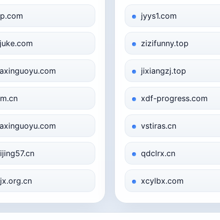
zp.com
jyys1.com
juke.com
zizifunny.top
axinguoyu.com
jixiangzj.top
m.cn
xdf-progress.com
axinguoyu.com
vstiras.cn
ijing57.cn
qdclrx.cn
jx.org.cn
xcylbx.com