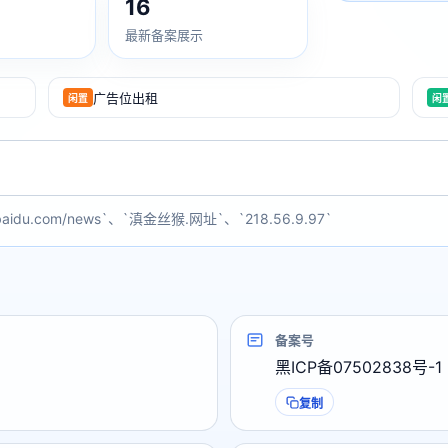
16
最新备案展示
广告位出租
闲置
闲
baidu.com/news`、`滇金丝猴.网址`、`218.56.9.97`
备案号
黑ICP备07502838号-1
复制