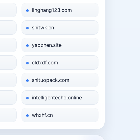
linghang123.com
shitwk.cn
yaozhen.site
cldxdf.com
shituopack.com
intelligentecho.online
whxhf.cn